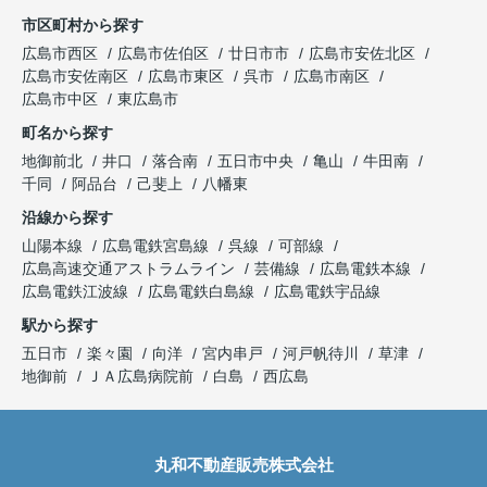
市区町村から探す
広島市西区
広島市佐伯区
廿日市市
広島市安佐北区
広島市安佐南区
広島市東区
呉市
広島市南区
広島市中区
東広島市
町名から探す
地御前北
井口
落合南
五日市中央
亀山
牛田南
千同
阿品台
己斐上
八幡東
沿線から探す
山陽本線
広島電鉄宮島線
呉線
可部線
広島高速交通アストラムライン
芸備線
広島電鉄本線
広島電鉄江波線
広島電鉄白島線
広島電鉄宇品線
駅から探す
五日市
楽々園
向洋
宮内串戸
河戸帆待川
草津
地御前
ＪＡ広島病院前
白島
西広島
丸和不動産販売株式会社