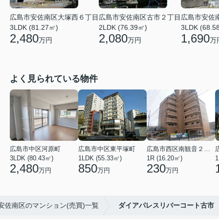
広島市安佐南区大塚西６丁目
広島市安佐南区古市２丁目
広島市安佐
3LDK (81.27㎡)
2LDK (76.39㎡)
3LDK (68.5
2,480
2,080
1,690
万円
万円
万
よく見られている物件
広島市中区河原町
広島市中区東平塚町
広島市西区南観音２丁目
3LDK (80.43㎡)
1LDK (55.33㎡)
1R (16.20㎡)
1
2,480
850
230
万円
万円
万円
安佐南区のマンション(売買)一覧
ダイアパレスリバーコート古市