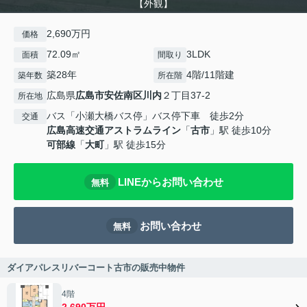
【外観】
2,690万円
価格
72.09㎡
3LDK
面積
間取り
築28年
4階/11階建
築年数
所在階
広島県
広島市安佐南区
川内
２丁目37-2
所在地
バス「小瀬大橋バス停」バス停下車 徒歩2分
交通
広島高速交通アストラムライン
「
古市
」駅 徒歩10分
可部線
「
大町
」駅 徒歩15分
LINEからお問い合わせ
無料
お問い合わせ
無料
ダイアパレスリバーコート古市の販売中物件
4階
2,690万円