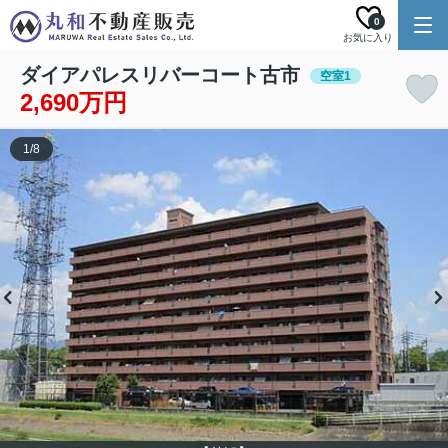
0
お気に入り
ダイアパレスリバーコート古市
空室1
2,690万円
1
/
8