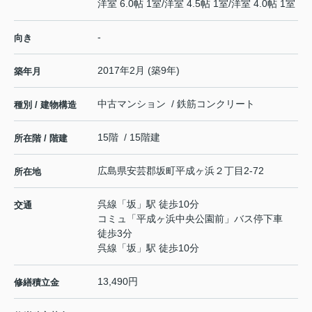
洋室 6.0帖 1室
/
洋室 4.5帖 1室
/
洋室 4.0帖 1室
-
向き
2017年2月 (築9年)
築年月
中古マンション / 鉄筋コンクリート
種別 / 建物構造
15階 / 15階建
所在階 / 階建
広島県
安芸郡坂町
平成ヶ浜
２丁目2-72
所在地
呉線
「
坂
」駅 徒歩10分
交通
コミュ「平成ヶ浜中央公園前」バス停下車
徒歩3分
呉線
「
坂
」駅 徒歩10分
13,490円
修繕積立金