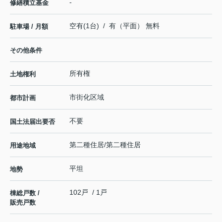
-
修繕積立基金
空有(1台) / 有（平面） 無料
駐車場 / 月額
その他条件
所有権
土地権利
市街化区域
都市計画
不要
国土法届出要否
第二種住居/第二種住居
用途地域
平坦
地勢
102戸 / 1戸
棟総戸数 /
販売戸数