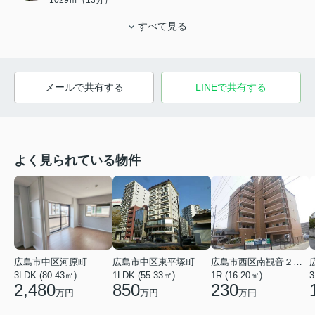
1029ｍ（13分）
すべて見る
メールで共有する
LINEで共有する
よく見られている物件
広島市中区東平塚町
広島市西区南観音２丁目
広島市中区河原町
1LDK (55.33㎡)
1R (16.20㎡)
3
3LDK (80.43㎡)
850
230
2,480
万円
万円
万円