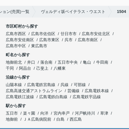
ョン(売買)一覧
ヴェルディ坂ベイテラス・ウエスト
1504
市区町村から探す
広島市西区
広島市佐伯区
廿日市市
広島市安佐北区
広島市安佐南区
広島市東区
呉市
広島市南区
広島市中区
東広島市
町名から探す
地御前北
井口
落合南
五日市中央
亀山
牛田南
千同
阿品台
己斐上
八幡東
沿線から探す
山陽本線
広島電鉄宮島線
呉線
可部線
広島高速交通アストラムライン
芸備線
広島電鉄本線
広島電鉄江波線
広島電鉄白島線
広島電鉄宇品線
駅から探す
五日市
楽々園
向洋
宮内串戸
河戸帆待川
草津
地御前
ＪＡ広島病院前
白島
西広島