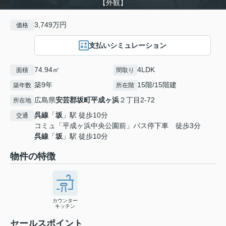
【外観】
3,749万円
価格
支払いシミュレーション
74.94㎡
4LDK
面積
間取り
築9年
15階/15階建
築年数
所在階
広島県
安芸郡坂町
平成ヶ浜
２丁目2-72
所在地
呉線
「
坂
」駅 徒歩10分
交通
コミュ「平成ヶ浜中央公園前」バス停下車 徒歩3分
呉線
「
坂
」駅 徒歩10分
物件の特徴
カウンター
キッチン
セールスポイント