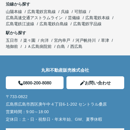
沿線から探す
山陽本線
広島電鉄宮島線
呉線
可部線
広島高速交通アストラムライン
芸備線
広島電鉄本線
広島電鉄江波線
広島電鉄白島線
広島電鉄宇品線
駅から探す
五日市
楽々園
向洋
宮内串戸
河戸帆待川
草津
地御前
ＪＡ広島病院前
白島
西広島
丸和不動産販売株式会社
0800-200-8080
お問い合わせ
〒733-0822
広島県広島市西区庚午中４丁目6-1-202 セントラル桑原
営業時間：
9:00～18:00
定休日：
土・日・祝祭日・年末年始、GW、夏季休暇