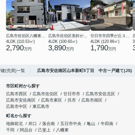
広島市佐伯区八幡東４丁目
広島市佐伯区美鈴が丘西４丁目
廿日市市四季が丘３丁目
4LDK (110.53㎡)
4LDK (100.60㎡)
4LDK (120.89㎡)
3
2,790
3,890
1,790
万円
万円
万円
建(売買)一覧
広島市安佐南区山本新町5丁目 中古一戸建て(JS)
市区町村から探す
広島市西区
広島市佐伯区
廿日市市
広島市安佐北区
広島市安佐南区
広島市東区
呉市
広島市南区
広島市中区
東広島市
町名から探す
地御前北
井口
落合南
五日市中央
亀山
牛田南
千同
阿品台
己斐上
八幡東