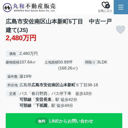
0
お気に入り
広島市安佐南区山本新町5丁目 中古一戸
建て(JS)
2,480万円
2,480万円
価格
107.64㎡
50.89坪
3LDK
建物面積
土地面積
間取り
(168.26㎡)
築19年
築年数
広島県
広島市安佐南区
山本新町
５丁目38-18
所在地
バス「春日野西」バス停下車 徒歩10分
交通
可部線
「
安芸長束
」駅 徒歩42分
可部線
「
下祇園
」駅 徒歩49分
LINEからお問い合わせ
無料