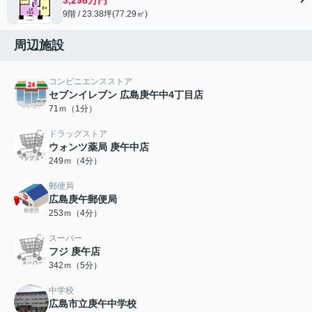
9階 / 23.38坪(77.29㎡)
周辺施設
コンビニエンスストア
セブンイレブン 広島庚午中4丁目店
71ｍ（1分）
ドラッグストア
ウォンツ薬局 庚午中店
249ｍ（4分）
郵便局
広島庚午郵便局
253ｍ（4分）
スーパー
フジ 庚午店
342ｍ（5分）
中学校
広島市立庚午中学校