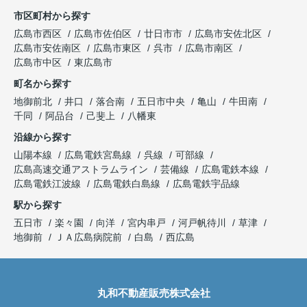
市区町村から探す
広島市西区
広島市佐伯区
廿日市市
広島市安佐北区
広島市安佐南区
広島市東区
呉市
広島市南区
広島市中区
東広島市
町名から探す
地御前北
井口
落合南
五日市中央
亀山
牛田南
千同
阿品台
己斐上
八幡東
沿線から探す
山陽本線
広島電鉄宮島線
呉線
可部線
広島高速交通アストラムライン
芸備線
広島電鉄本線
広島電鉄江波線
広島電鉄白島線
広島電鉄宇品線
駅から探す
五日市
楽々園
向洋
宮内串戸
河戸帆待川
草津
地御前
ＪＡ広島病院前
白島
西広島
丸和不動産販売株式会社