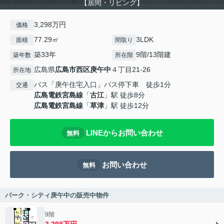
【居間・リビング】
3,298万円
価格
77.29㎡
3LDK
面積
間取り
築33年
9階/13階建
築年数
所在階
広島県
広島市西区
庚午中
４丁目21-26
所在地
バス「庚午住宅入口」バス停下車 徒歩1分
交通
広島電鉄宮島線
「
古江
」駅 徒歩8分
広島電鉄宮島線
「
草津
」駅 徒歩12分
LINEからお問い合わせ
無料
お問い合わせ
無料
パーク・シティ庚午中の販売中物件
9階
3,298万円