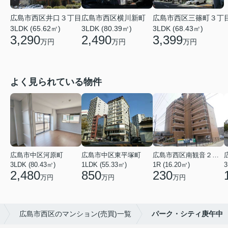
広島市西区井口３丁目
広島市西区横川新町
広島市西区三篠町３丁
3LDK (65.62㎡)
3LDK (80.39㎡)
3LDK (68.43㎡)
3,290
2,490
3,399
万円
万円
万円
よく見られている物件
広島市中区河原町
広島市中区東平塚町
広島市西区南観音２丁目
3LDK (80.43㎡)
1LDK (55.33㎡)
1R (16.20㎡)
3
2,480
850
230
万円
万円
万円
広島市西区のマンション(売買)一覧
パーク・シティ庚午中