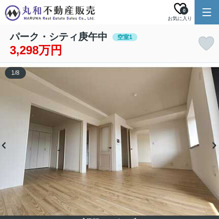
0
お気に入り
パーク・シティ庚午中
空室1
3,298万円
1
/
8