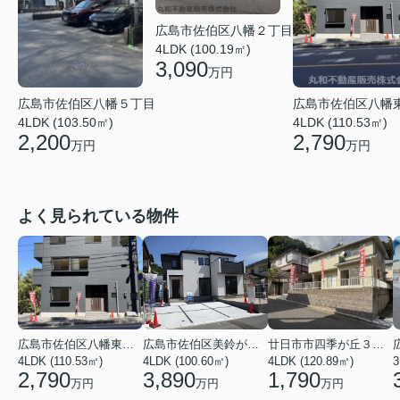
広島市佐伯区八幡２丁目
4LDK (100.19㎡)
3,090
万円
広島市佐伯区八幡
広島市佐伯区八幡５丁目
4LDK (110.53㎡)
4LDK (103.50㎡)
2,790
2,200
万円
万円
よく見られている物件
広島市佐伯区八幡東４丁目
広島市佐伯区美鈴が丘西４丁目
廿日市市四季が丘３丁目
4LDK (110.53㎡)
4LDK (100.60㎡)
4LDK (120.89㎡)
3
2,790
3,890
1,790
万円
万円
万円