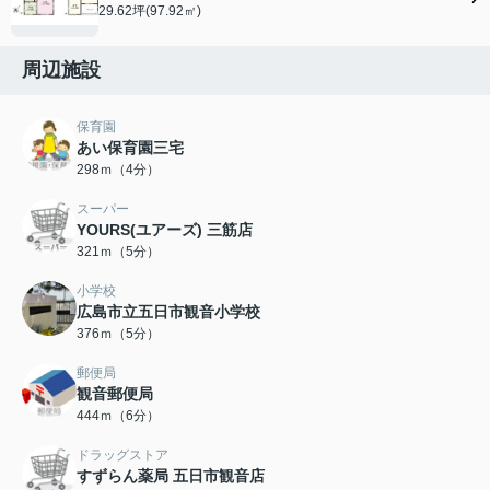
29.62坪(97.92㎡)
周辺施設
保育園
あい保育園三宅
298ｍ（4分）
スーパー
YOURS(ユアーズ) 三筋店
321ｍ（5分）
小学校
広島市立五日市観音小学校
376ｍ（5分）
郵便局
観音郵便局
444ｍ（6分）
ドラッグストア
すずらん薬局 五日市観音店