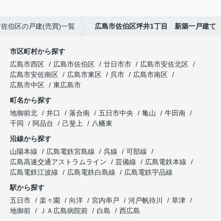
佐伯区の戸建(売買)一覧
広島市佐伯区坪井1丁目 新築一戸建て
市区町村から探す
広島市西区
広島市佐伯区
廿日市市
広島市安佐北区
広島市安佐南区
広島市東区
呉市
広島市南区
広島市中区
東広島市
町名から探す
地御前北
井口
落合南
五日市中央
亀山
牛田南
千同
阿品台
己斐上
八幡東
沿線から探す
山陽本線
広島電鉄宮島線
呉線
可部線
広島高速交通アストラムライン
芸備線
広島電鉄本線
広島電鉄江波線
広島電鉄白島線
広島電鉄宇品線
駅から探す
五日市
楽々園
向洋
宮内串戸
河戸帆待川
草津
地御前
ＪＡ広島病院前
白島
西広島