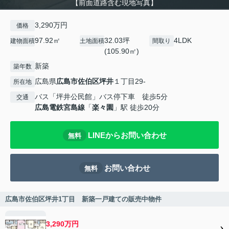
【前面道路含む現地写真】
3,290万円
価格
97.92㎡
32.03坪
4LDK
建物面積
土地面積
間取り
(105.90㎡)
新築
築年数
広島県
広島市佐伯区
坪井
１丁目29-
所在地
バス「坪井公民館」バス停下車 徒歩5分
交通
広島電鉄宮島線
「
楽々園
」駅 徒歩20分
LINEからお問い合わせ
無料
お問い合わせ
無料
広島市佐伯区坪井1丁目 新築一戸建ての販売中物件
3,290万円