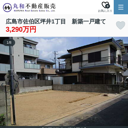
0
お気に入り
広島市佐伯区坪井1丁目 新築一戸建て
3,290万円
1
/
8