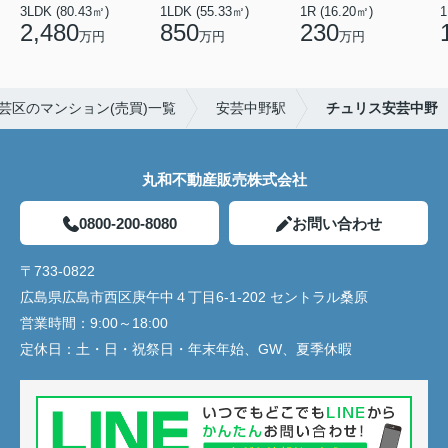
3LDK (80.43㎡)
1LDK (55.33㎡)
1R (16.20㎡)
1
2,480
850
230
万円
万円
万円
芸区のマンション(売買)一覧
安芸中野駅
チュリス安芸中野
丸和不動産販売株式会社
0800-200-8080
お問い合わせ
〒733-0822
広島県広島市西区庚午中４丁目6-1-202 セントラル桑原
営業時間：
9:00～18:00
定休日：
土・日・祝祭日・年末年始、GW、夏季休暇