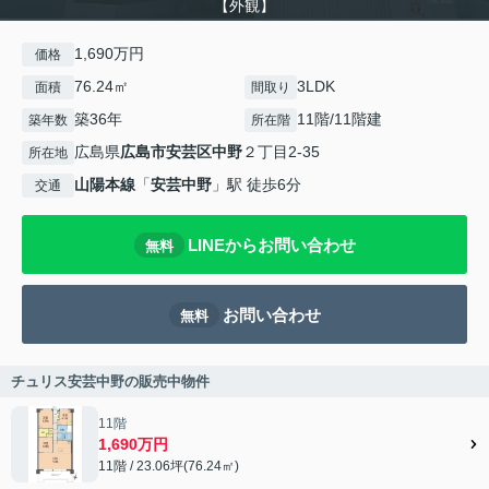
【外観】
1,690万円
価格
76.24㎡
3LDK
面積
間取り
築36年
11階/11階建
築年数
所在階
広島県
広島市安芸区
中野
２丁目2-35
所在地
山陽本線
「
安芸中野
」駅 徒歩6分
交通
LINEからお問い合わせ
無料
お問い合わせ
無料
チュリス安芸中野の販売中物件
11階
1,690万円
11階 / 23.06坪(76.24㎡)