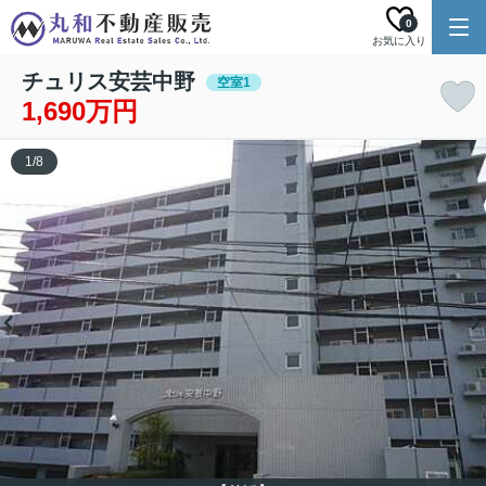
0
お気に入り
チュリス安芸中野
空室1
1,690万円
1
/
8