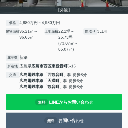
【外観】
4,880万円～4,980万円
価格
95.21㎡～
22.1坪～
3LDK
建物面積
土地面積
間取り
96.65㎡
25.73坪
(73.07㎡～
85.07㎡)
新築
築年数
広島県
広島市西区
東観音町
6-15
所在地
広島電鉄本線
「
西観音町
」駅 徒歩8分
交通
広島電鉄本線
「
天満町
」駅 徒歩6分
広島電鉄本線
「
観音町
」駅 徒歩8分
LINEからお問い合わせ
無料
お問い合わせ
無料