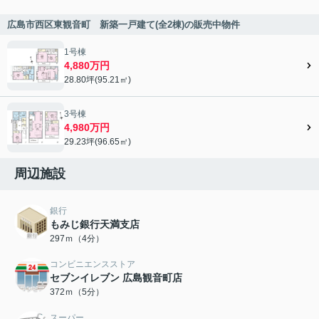
広島市西区東観音町 新築一戸建て(全2棟)の販売中物件
1号棟
4,880万円
28.80坪(95.21㎡)
3号棟
4,980万円
29.23坪(96.65㎡)
周辺施設
銀行
もみじ銀行天満支店
297ｍ（4分）
コンビニエンスストア
セブンイレブン 広島観音町店
372ｍ（5分）
スーパー