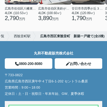
広島市佐伯区八幡東４丁目
広島市佐伯区美鈴が丘西４丁目
廿日市市四季が丘３丁目
4LDK (110.53㎡)
4LDK (100.60㎡)
4LDK (120.89㎡)
3
2,790
3,890
1,790
万円
万円
万円
一覧
西観音町駅
広島市西区東観音町 新築一戸建て(全2棟)
丸和不動産販売株式会社
0800-200-8080
お問い合わせ
〒733-0822
広島県広島市西区庚午中４丁目6-1-202 セントラル桑原
営業時間：
9:00～18:00
定休日：
土・日・祝祭日・年末年始、GW、夏季休暇