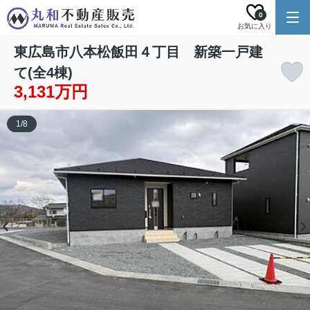
0
お気に入り
東広島市八本松飯田４丁目 新築一戸建
て(全4棟)
3,131万円
1
/
8