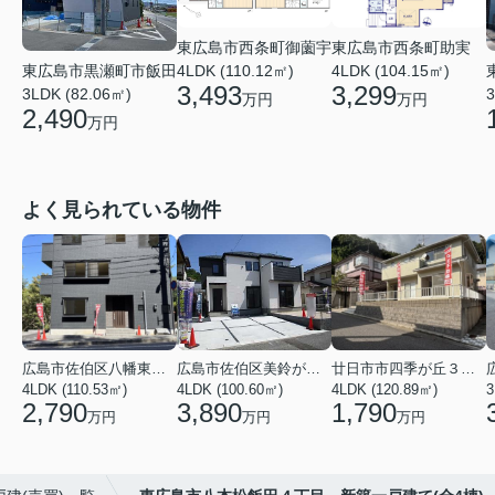
東広島市西条町御薗宇
東広島市西条町助実
東広島市黒瀬町市飯田
4LDK (110.12㎡)
4LDK (104.15㎡)
3,493
3,299
3LDK (82.06㎡)
3
万円
万円
2,490
万円
よく見られている物件
広島市佐伯区八幡東４丁目
広島市佐伯区美鈴が丘西４丁目
廿日市市四季が丘３丁目
4LDK (110.53㎡)
4LDK (100.60㎡)
4LDK (120.89㎡)
3
2,790
3,890
1,790
万円
万円
万円