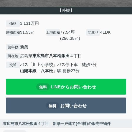
【外観】
3,131万円
価格
91.53㎡
77.54坪
4LDK
建物面積
土地面積
間取り
(256.35㎡)
新築
築年数
広島県
東広島市
八本松飯田
４丁目
所在地
バス「川上小学校」バス停下車 徒歩7分
交通
山陽本線
「
八本松
」駅 徒歩27分
LINEからお問い合わせ
無料
お問い合わせ
無料
東広島市八本松飯田４丁目 新築一戸建て(全4棟)の販売中物件