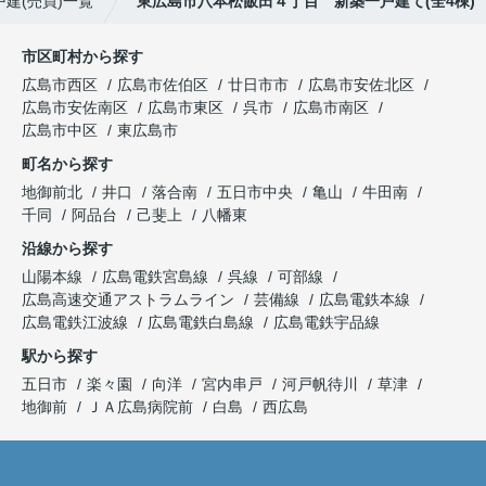
建(売買)一覧
東広島市八本松飯田４丁目 新築一戸建て(全4棟)
市区町村から探す
広島市西区
広島市佐伯区
廿日市市
広島市安佐北区
広島市安佐南区
広島市東区
呉市
広島市南区
広島市中区
東広島市
町名から探す
地御前北
井口
落合南
五日市中央
亀山
牛田南
千同
阿品台
己斐上
八幡東
沿線から探す
山陽本線
広島電鉄宮島線
呉線
可部線
広島高速交通アストラムライン
芸備線
広島電鉄本線
広島電鉄江波線
広島電鉄白島線
広島電鉄宇品線
駅から探す
五日市
楽々園
向洋
宮内串戸
河戸帆待川
草津
地御前
ＪＡ広島病院前
白島
西広島