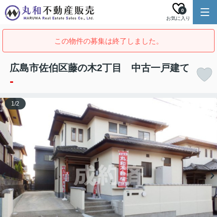
0
お気に入り
この物件の募集は終了しました。
広島市佐伯区藤の木2丁目 中古一戸建て
-
1
/
2