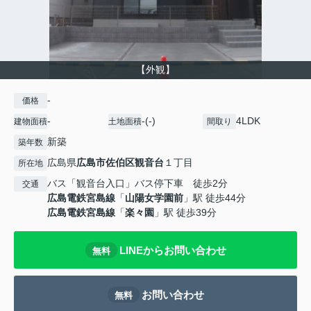
【外観】
-
価格
-
-(-)
4LDK
建物面積
土地面積
間取り
新築
築年数
広島県
広島市佐伯区
観音台
１丁目
所在地
バス「観音台入口」バス停下車 徒歩2分
交通
広島電鉄宮島線
「
山陽女学園前
」駅 徒歩44分
広島電鉄宮島線
「
楽々園
」駅 徒歩39分
LINEからお問い合わせ
無料
お問い合わせ
無料