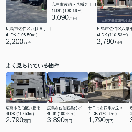
広島市佐伯区八幡２丁目
4LDK (100.19㎡)
3,090
万円
広島市佐伯区八幡
広島市佐伯区八幡５丁目
4LDK (110.53㎡)
4LDK (103.50㎡)
2,790
2,200
万円
万円
よく見られている物件
広島市佐伯区八幡東４丁目
広島市佐伯区美鈴が丘西４丁目
廿日市市四季が丘３丁目
4LDK (110.53㎡)
4LDK (100.60㎡)
4LDK (120.89㎡)
3
2,790
3,890
1,790
万円
万円
万円