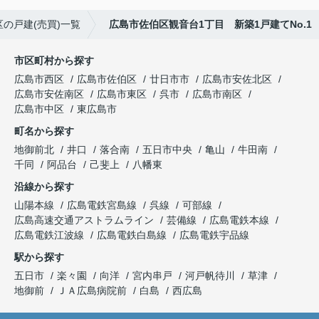
の戸建(売買)一覧
広島市佐伯区観音台1丁目 新築1戸建てNo.1
市区町村から探す
広島市西区
広島市佐伯区
廿日市市
広島市安佐北区
広島市安佐南区
広島市東区
呉市
広島市南区
広島市中区
東広島市
町名から探す
地御前北
井口
落合南
五日市中央
亀山
牛田南
千同
阿品台
己斐上
八幡東
沿線から探す
山陽本線
広島電鉄宮島線
呉線
可部線
広島高速交通アストラムライン
芸備線
広島電鉄本線
広島電鉄江波線
広島電鉄白島線
広島電鉄宇品線
駅から探す
五日市
楽々園
向洋
宮内串戸
河戸帆待川
草津
地御前
ＪＡ広島病院前
白島
西広島