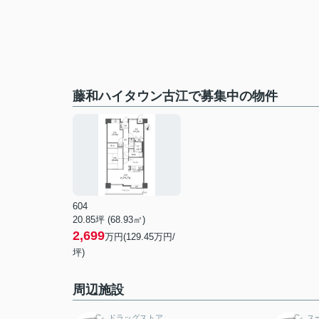
藤和ハイタウン古江で募集中の物件
604
20.85坪 (68.93㎡)
2,699
万円(129.45万円/
坪)
周辺施設
ドラッグストア
ス