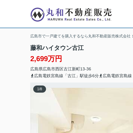
広島市で一戸建てを購入するなら丸和不動産販売株式会社
藤和ハイタウン古江
2,699万円
広島県
広島市西区
古江新町
13-36
広島電鉄宮島線「古江」駅徒歩6分
広島電鉄宮島線
1
/
8