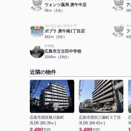
ウォンツ薬局 庚午中店
ア
58ｍ（1分）
2
コンビニエンスストア
ス
ポプラ 庚午南1丁目店
フ
342ｍ（5分）
4
中学校
広島市立古田中学校
1509ｍ（19分）
近隣の物件
広島市西区横川新町
広島市西区三篠町３丁目
3LDK (80.39㎡)
3LDK (68.43㎡)
3
2,490
3,499
1
万円
万円