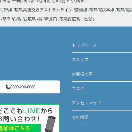
牛田南
千同
阿品台
地御前北
己斐上
八幡東
可部線
広島高速交通アストラムライン
芸備線
広島電鉄本線
広島電
草津
白島
西広島
呉
新井口
広電西広島（己斐）
トップページ
原
スタッフ
お客様の声
0800-200-8080
ブログ
アクセスマップ
会社概要