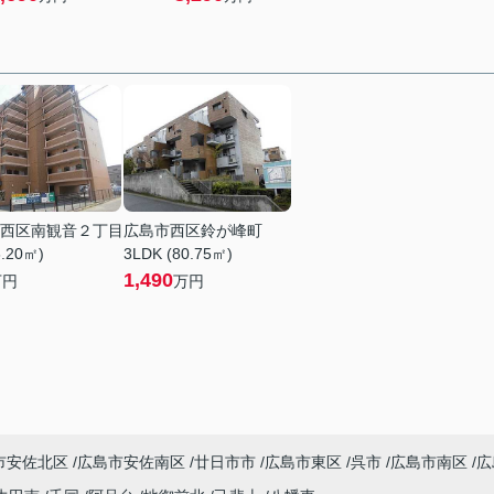
西区南観音２丁目
広島市西区鈴が峰町
6.20㎡)
3LDK (80.75㎡)
1,490
万円
万円
市安佐北区
広島市安佐南区
廿日市市
広島市東区
呉市
広島市南区
広