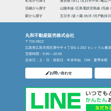
町名から探す
落合南
井口
五日市中央
亀山
沿線から探す
山陽本線
広島電鉄宮島線
呉線
駅から探す
五日市
楽々園
向洋
河戸帆待川
丸和不動産販売株式会社
〒733-0822
広島県広島市西区庚午中４丁目6-1-202 セントラル桑
営業時間：
9:00～18:00
定休日：
土・日・祝祭日・年末年始、GW、夏季休暇
お問い合わせ