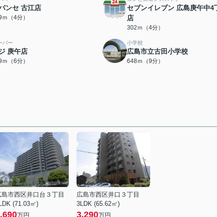
バンセ 古江店
セブンイレブン 広島庚午中4
89ｍ（4分）
店
302ｍ（4分）
ーパー
小学校
ジ 庚午店
広島市立古田小学校
39ｍ（6分）
648ｍ（9分）
広島市西区井口台３丁目
広島市西区井口３丁目
LDK (71.03㎡)
3LDK (65.62㎡)
,690
3,290
万円
万円