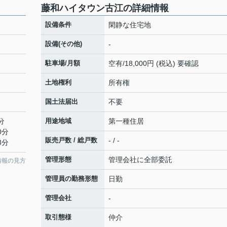
藤和ハイタウン古江の詳細情報
設備条件
閑静な住宅地
設備(その他)
-
駐車場/月額
空有/18,000円 (税込) 要確認
土地権利
所有権
国土法届出
不要
分
用途地域
第一種住居
0分
販売戸数 / 総戸数
- / -
3分
管理形態
管理会社に全部委託
情報の見方
管理員の勤務形態
日勤
管理会社
-
取引態様
仲介